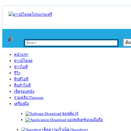
หน้าแรก
ดาวน์โหลด
ข่าวไอที
รีวิว
ทิปส์ไอที
สินค้าไอที
เช็ครอบหนัง
รวมคลิป Thaiware
เครื่องมือ
ซอฟต์แวร์
แอปพลิเคชันบนมือถือ
เช็คความเร็วเน็ต (Speedtest)