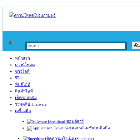
หน้าแรก
ดาวน์โหลด
ข่าวไอที
รีวิว
ทิปส์ไอที
สินค้าไอที
เช็ครอบหนัง
รวมคลิป Thaiware
เครื่องมือ
ซอฟต์แวร์
แอปพลิเคชันบนมือถือ
เช็คความเร็วเน็ต (Speedtest)