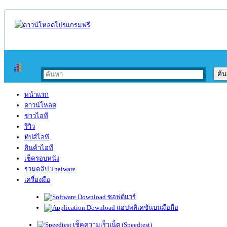
หน้าแรก
ดาวน์โหลด
ข่าวไอที
รีวิว
ทิปส์ไอที
สินค้าไอที
เช็ครอบหนัง
รวมคลิป Thaiware
เครื่องมือ
ซอฟต์แวร์
แอปพลิเคชันบนมือถือ
เช็คความเร็วเน็ต (Speedtest)