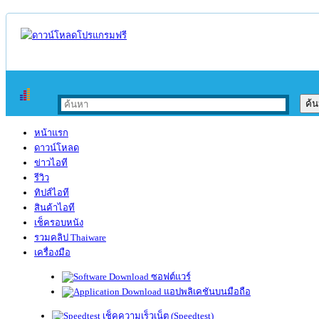
หน้าแรก
ดาวน์โหลด
ข่าวไอที
รีวิว
ทิปส์ไอที
สินค้าไอที
เช็ครอบหนัง
รวมคลิป Thaiware
เครื่องมือ
ซอฟต์แวร์
แอปพลิเคชันบนมือถือ
เช็คความเร็วเน็ต (Speedtest)