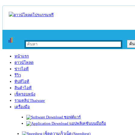
หน้าแรก
ดาวน์โหลด
ข่าวไอที
รีวิว
ทิปส์ไอที
สินค้าไอที
เช็ครอบหนัง
รวมคลิป Thaiware
เครื่องมือ
ซอฟต์แวร์
แอปพลิเคชันบนมือถือ
เช็คความเร็วเน็ต (Speedtest)