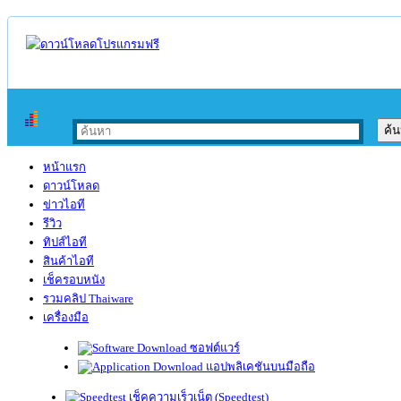
หน้าแรก
ดาวน์โหลด
ข่าวไอที
รีวิว
ทิปส์ไอที
สินค้าไอที
เช็ครอบหนัง
รวมคลิป Thaiware
เครื่องมือ
ซอฟต์แวร์
แอปพลิเคชันบนมือถือ
เช็คความเร็วเน็ต (Speedtest)