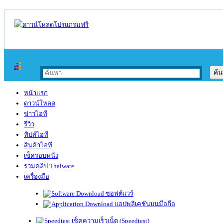
หน้าแรก
ดาวน์โหลด
ข่าวไอที
รีวิว
ทิปส์ไอที
สินค้าไอที
เช็ครอบหนัง
รวมคลิป Thaiware
เครื่องมือ
ซอฟต์แวร์
แอปพลิเคชันบนมือถือ
เช็คความเร็วเน็ต (Speedtest)