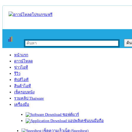
หน้าแรก
ดาวน์โหลด
ข่าวไอที
รีวิว
ทิปส์ไอที
สินค้าไอที
เช็ครอบหนัง
รวมคลิป Thaiware
เครื่องมือ
ซอฟต์แวร์
แอปพลิเคชันบนมือถือ
เช็คความเร็วเน็ต (Speedtest)