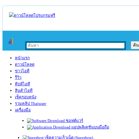
หน้าแรก
ดาวน์โหลด
ข่าวไอที
รีวิว
ทิปส์ไอที
สินค้าไอที
เช็ครอบหนัง
รวมคลิป Thaiware
เครื่องมือ
ซอฟต์แวร์
แอปพลิเคชันบนมือถือ
เช็คความเร็วเน็ต (Speedtest)