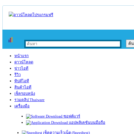
หน้าแรก
ดาวน์โหลด
ข่าวไอที
รีวิว
ทิปส์ไอที
สินค้าไอที
เช็ครอบหนัง
รวมคลิป Thaiware
เครื่องมือ
ซอฟต์แวร์
แอปพลิเคชันบนมือถือ
เช็คความเร็วเน็ต (Speedtest)