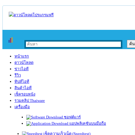
หน้าแรก
ดาวน์โหลด
ข่าวไอที
รีวิว
ทิปส์ไอที
สินค้าไอที
เช็ครอบหนัง
รวมคลิป Thaiware
เครื่องมือ
ซอฟต์แวร์
แอปพลิเคชันบนมือถือ
เช็คความเร็วเน็ต (Speedtest)