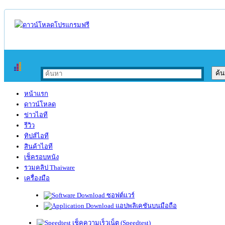
หน้าแรก
ดาวน์โหลด
ข่าวไอที
รีวิว
ทิปส์ไอที
สินค้าไอที
เช็ครอบหนัง
รวมคลิป Thaiware
เครื่องมือ
ซอฟต์แวร์
แอปพลิเคชันบนมือถือ
เช็คความเร็วเน็ต (Speedtest)