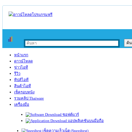
หน้าแรก
ดาวน์โหลด
ข่าวไอที
รีวิว
ทิปส์ไอที
สินค้าไอที
เช็ครอบหนัง
รวมคลิป Thaiware
เครื่องมือ
ซอฟต์แวร์
แอปพลิเคชันบนมือถือ
เช็คความเร็วเน็ต (Speedtest)