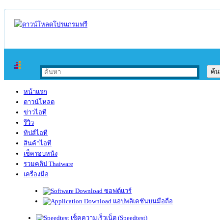
หน้าแรก
ดาวน์โหลด
ข่าวไอที
รีวิว
ทิปส์ไอที
สินค้าไอที
เช็ครอบหนัง
รวมคลิป Thaiware
เครื่องมือ
ซอฟต์แวร์
แอปพลิเคชันบนมือถือ
เช็คความเร็วเน็ต (Speedtest)