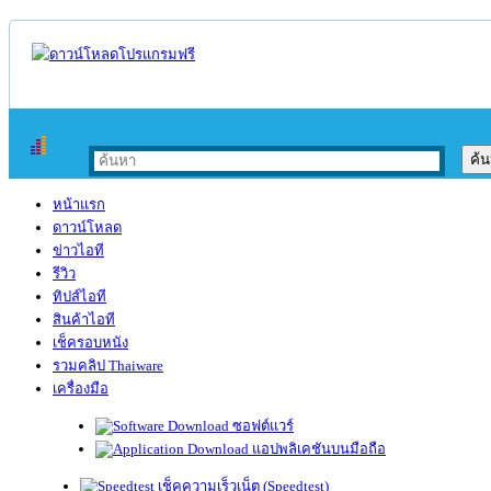
หน้าแรก
ดาวน์โหลด
ข่าวไอที
รีวิว
ทิปส์ไอที
สินค้าไอที
เช็ครอบหนัง
รวมคลิป Thaiware
เครื่องมือ
ซอฟต์แวร์
แอปพลิเคชันบนมือถือ
เช็คความเร็วเน็ต (Speedtest)