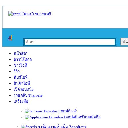
หน้าแรก
ดาวน์โหลด
ข่าวไอที
รีวิว
ทิปส์ไอที
สินค้าไอที
เช็ครอบหนัง
รวมคลิป Thaiware
เครื่องมือ
ซอฟต์แวร์
แอปพลิเคชันบนมือถือ
เช็คความเร็วเน็ต (Speedtest)