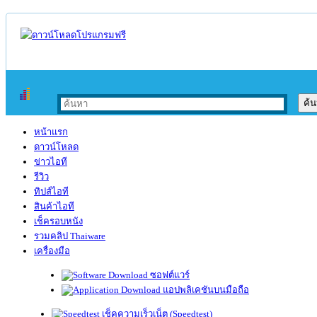
หน้าแรก
ดาวน์โหลด
ข่าวไอที
รีวิว
ทิปส์ไอที
สินค้าไอที
เช็ครอบหนัง
รวมคลิป Thaiware
เครื่องมือ
ซอฟต์แวร์
แอปพลิเคชันบนมือถือ
เช็คความเร็วเน็ต (Speedtest)