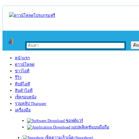
หน้าแรก
ดาวน์โหลด
ข่าวไอที
รีวิว
ทิปส์ไอที
สินค้าไอที
เช็ครอบหนัง
รวมคลิป Thaiware
เครื่องมือ
ซอฟต์แวร์
แอปพลิเคชันบนมือถือ
เช็คความเร็วเน็ต (Speedtest)