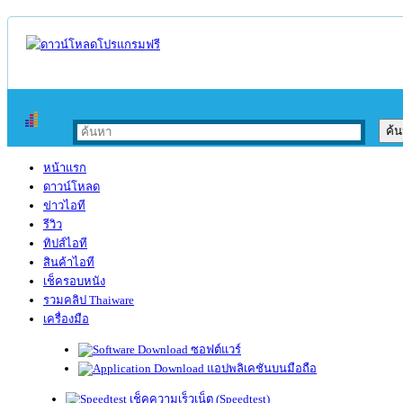
หน้าแรก
ดาวน์โหลด
ข่าวไอที
รีวิว
ทิปส์ไอที
สินค้าไอที
เช็ครอบหนัง
รวมคลิป Thaiware
เครื่องมือ
ซอฟต์แวร์
แอปพลิเคชันบนมือถือ
เช็คความเร็วเน็ต (Speedtest)