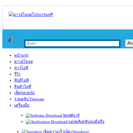
หน้าแรก
ดาวน์โหลด
ข่าวไอที
รีวิว
ทิปส์ไอที
สินค้าไอที
เช็ครอบหนัง
รวมคลิป Thaiware
เครื่องมือ
ซอฟต์แวร์
แอปพลิเคชันบนมือถือ
เช็คความเร็วเน็ต (Speedtest)