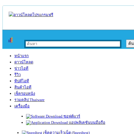
หน้าแรก
ดาวน์โหลด
ข่าวไอที
รีวิว
ทิปส์ไอที
สินค้าไอที
เช็ครอบหนัง
รวมคลิป Thaiware
เครื่องมือ
ซอฟต์แวร์
แอปพลิเคชันบนมือถือ
เช็คความเร็วเน็ต (Speedtest)