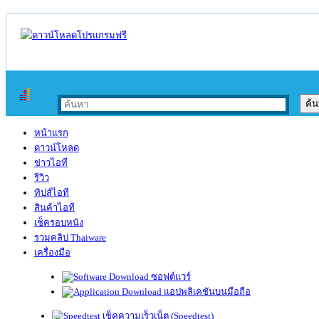
หน้าแรก
ดาวน์โหลด
ข่าวไอที
รีวิว
ทิปส์ไอที
สินค้าไอที
เช็ครอบหนัง
รวมคลิป Thaiware
เครื่องมือ
ซอฟต์แวร์
แอปพลิเคชันบนมือถือ
เช็คความเร็วเน็ต (Speedtest)