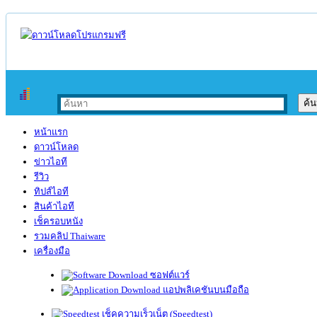
หน้าแรก
ดาวน์โหลด
ข่าวไอที
รีวิว
ทิปส์ไอที
สินค้าไอที
เช็ครอบหนัง
รวมคลิป Thaiware
เครื่องมือ
ซอฟต์แวร์
แอปพลิเคชันบนมือถือ
เช็คความเร็วเน็ต (Speedtest)