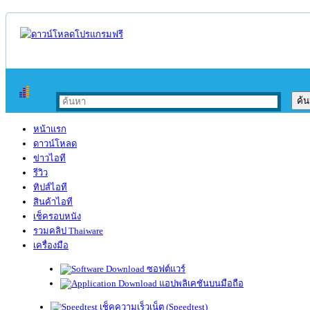
หน้าแรก
ดาวน์โหลด
ข่าวไอที
รีวิว
ทิปส์ไอที
สินค้าไอที
เช็ครอบหนัง
รวมคลิป Thaiware
เครื่องมือ
ซอฟต์แวร์
แอปพลิเคชันบนมือถือ
เช็คความเร็วเน็ต (Speedtest)