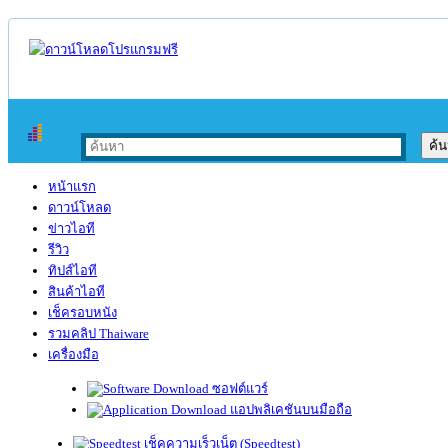
หน้าแรก
ดาวน์โหลด
ข่าวไอที
รีวิว
ทิปส์ไอที
สินค้าไอที
เช็ครอบหนัง
รวมคลิป Thaiware
เครื่องมือ
ซอฟต์แวร์
แอปพลิเคชันบนมือถือ
เช็คความเร็วเน็ต (Speedtest)