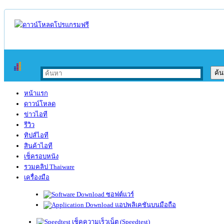
หน้าแรก
ดาวน์โหลด
ข่าวไอที
รีวิว
ทิปส์ไอที
สินค้าไอที
เช็ครอบหนัง
รวมคลิป Thaiware
เครื่องมือ
ซอฟต์แวร์
แอปพลิเคชันบนมือถือ
เช็คความเร็วเน็ต (Speedtest)