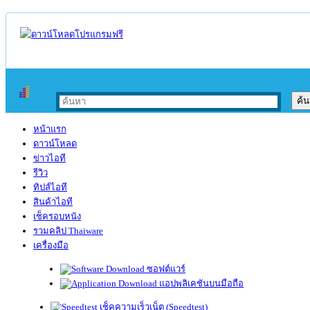
หน้าแรก
ดาวน์โหลด
ข่าวไอที
รีวิว
ทิปส์ไอที
สินค้าไอที
เช็ครอบหนัง
รวมคลิป Thaiware
เครื่องมือ
ซอฟต์แวร์
แอปพลิเคชันบนมือถือ
เช็คความเร็วเน็ต (Speedtest)