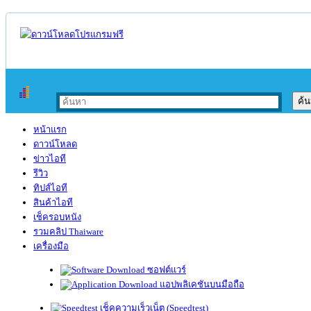
หน้าแรก
ดาวน์โหลด
ข่าวไอที
รีวิว
ทิปส์ไอที
สินค้าไอที
เช็ครอบหนัง
รวมคลิป Thaiware
เครื่องมือ
ซอฟต์แวร์
แอปพลิเคชันบนมือถือ
เช็คความเร็วเน็ต (Speedtest)