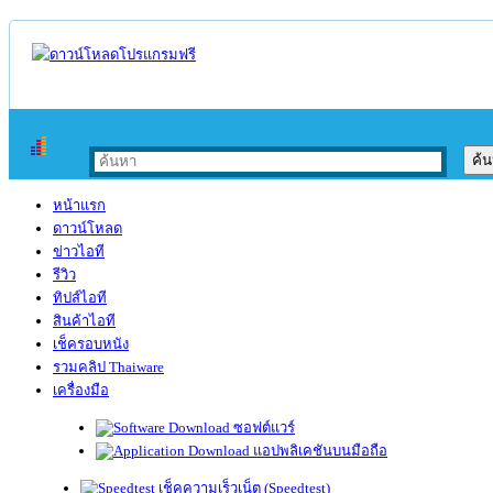
หน้าแรก
ดาวน์โหลด
ข่าวไอที
รีวิว
ทิปส์ไอที
สินค้าไอที
เช็ครอบหนัง
รวมคลิป Thaiware
เครื่องมือ
ซอฟต์แวร์
แอปพลิเคชันบนมือถือ
เช็คความเร็วเน็ต (Speedtest)