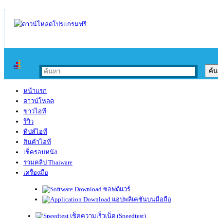
หน้าแรก
ดาวน์โหลด
ข่าวไอที
รีวิว
ทิปส์ไอที
สินค้าไอที
เช็ครอบหนัง
รวมคลิป Thaiware
เครื่องมือ
ซอฟต์แวร์
แอปพลิเคชันบนมือถือ
เช็คความเร็วเน็ต (Speedtest)