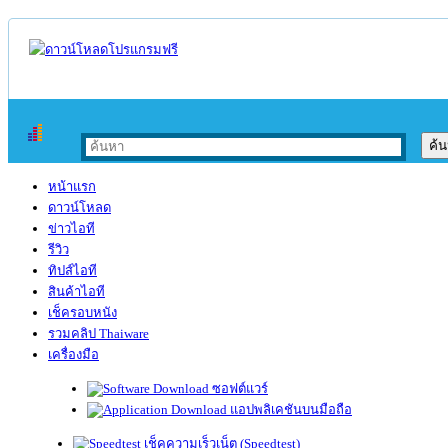
หน้าแรก
ดาวน์โหลด
ข่าวไอที
รีวิว
ทิปส์ไอที
สินค้าไอที
เช็ครอบหนัง
รวมคลิป Thaiware
เครื่องมือ
ซอฟต์แวร์
แอปพลิเคชันบนมือถือ
เช็คความเร็วเน็ต (Speedtest)