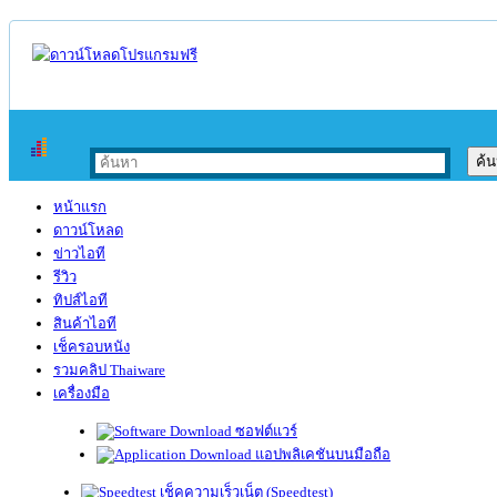
หน้าแรก
ดาวน์โหลด
ข่าวไอที
รีวิว
ทิปส์ไอที
สินค้าไอที
เช็ครอบหนัง
รวมคลิป Thaiware
เครื่องมือ
ซอฟต์แวร์
แอปพลิเคชันบนมือถือ
เช็คความเร็วเน็ต (Speedtest)