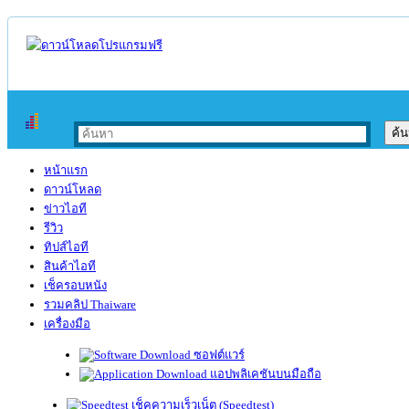
หน้าแรก
ดาวน์โหลด
ข่าวไอที
รีวิว
ทิปส์ไอที
สินค้าไอที
เช็ครอบหนัง
รวมคลิป Thaiware
เครื่องมือ
ซอฟต์แวร์
แอปพลิเคชันบนมือถือ
เช็คความเร็วเน็ต (Speedtest)