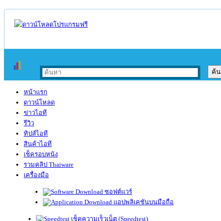
หน้าแรก
ดาวน์โหลด
ข่าวไอที
รีวิว
ทิปส์ไอที
สินค้าไอที
เช็ครอบหนัง
รวมคลิป Thaiware
เครื่องมือ
ซอฟต์แวร์
แอปพลิเคชันบนมือถือ
เช็คความเร็วเน็ต (Speedtest)