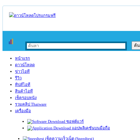
หน้าแรก
ดาวน์โหลด
ข่าวไอที
รีวิว
ทิปส์ไอที
สินค้าไอที
เช็ครอบหนัง
รวมคลิป Thaiware
เครื่องมือ
ซอฟต์แวร์
แอปพลิเคชันบนมือถือ
เช็คความเร็วเน็ต (Speedtest)