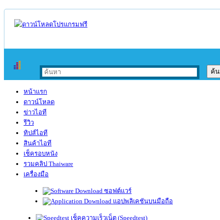
หน้าแรก
ดาวน์โหลด
ข่าวไอที
รีวิว
ทิปส์ไอที
สินค้าไอที
เช็ครอบหนัง
รวมคลิป Thaiware
เครื่องมือ
ซอฟต์แวร์
แอปพลิเคชันบนมือถือ
เช็คความเร็วเน็ต (Speedtest)