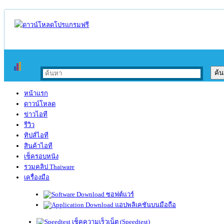
หน้าแรก
ดาวน์โหลด
ข่าวไอที
รีวิว
ทิปส์ไอที
สินค้าไอที
เช็ครอบหนัง
รวมคลิป Thaiware
เครื่องมือ
ซอฟต์แวร์
แอปพลิเคชันบนมือถือ
เช็คความเร็วเน็ต (Speedtest)