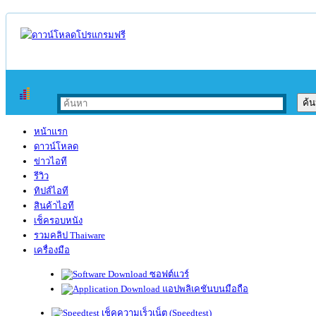
หน้าแรก
ดาวน์โหลด
ข่าวไอที
รีวิว
ทิปส์ไอที
สินค้าไอที
เช็ครอบหนัง
รวมคลิป Thaiware
เครื่องมือ
ซอฟต์แวร์
แอปพลิเคชันบนมือถือ
เช็คความเร็วเน็ต (Speedtest)