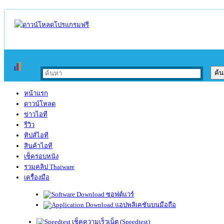
หน้าแรก
ดาวน์โหลด
ข่าวไอที
รีวิว
ทิปส์ไอที
สินค้าไอที
เช็ครอบหนัง
รวมคลิป Thaiware
เครื่องมือ
ซอฟต์แวร์
แอปพลิเคชันบนมือถือ
เช็คความเร็วเน็ต (Speedtest)