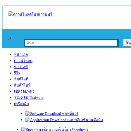
หน้าแรก
ดาวน์โหลด
ข่าวไอที
รีวิว
ทิปส์ไอที
สินค้าไอที
เช็ครอบหนัง
รวมคลิป Thaiware
เครื่องมือ
ซอฟต์แวร์
แอปพลิเคชันบนมือถือ
เช็คความเร็วเน็ต (Speedtest)