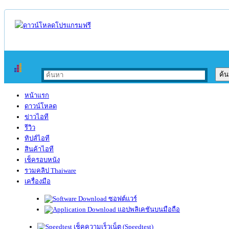
หน้าแรก
ดาวน์โหลด
ข่าวไอที
รีวิว
ทิปส์ไอที
สินค้าไอที
เช็ครอบหนัง
รวมคลิป Thaiware
เครื่องมือ
ซอฟต์แวร์
แอปพลิเคชันบนมือถือ
เช็คความเร็วเน็ต (Speedtest)