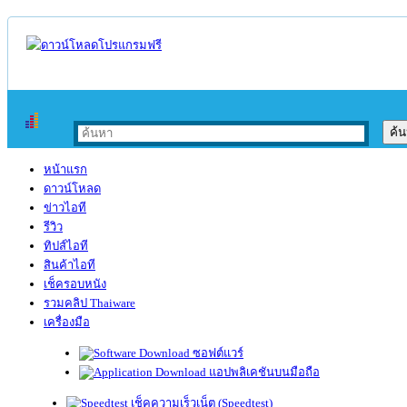
หน้าแรก
ดาวน์โหลด
ข่าวไอที
รีวิว
ทิปส์ไอที
สินค้าไอที
เช็ครอบหนัง
รวมคลิป Thaiware
เครื่องมือ
ซอฟต์แวร์
แอปพลิเคชันบนมือถือ
เช็คความเร็วเน็ต (Speedtest)