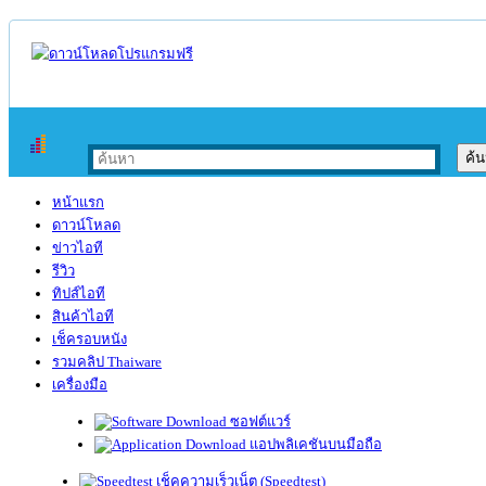
หน้าแรก
ดาวน์โหลด
ข่าวไอที
รีวิว
ทิปส์ไอที
สินค้าไอที
เช็ครอบหนัง
รวมคลิป Thaiware
เครื่องมือ
ซอฟต์แวร์
แอปพลิเคชันบนมือถือ
เช็คความเร็วเน็ต (Speedtest)