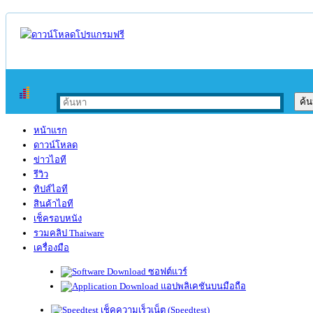
หน้าแรก
ดาวน์โหลด
ข่าวไอที
รีวิว
ทิปส์ไอที
สินค้าไอที
เช็ครอบหนัง
รวมคลิป Thaiware
เครื่องมือ
ซอฟต์แวร์
แอปพลิเคชันบนมือถือ
เช็คความเร็วเน็ต (Speedtest)