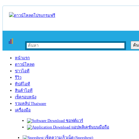
หน้าแรก
ดาวน์โหลด
ข่าวไอที
รีวิว
ทิปส์ไอที
สินค้าไอที
เช็ครอบหนัง
รวมคลิป Thaiware
เครื่องมือ
ซอฟต์แวร์
แอปพลิเคชันบนมือถือ
เช็คความเร็วเน็ต (Speedtest)