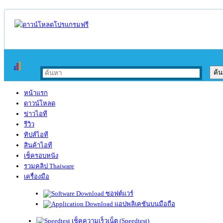
หน้าแรก
ดาวน์โหลด
ข่าวไอที
รีวิว
ทิปส์ไอที
สินค้าไอที
เช็ครอบหนัง
รวมคลิป Thaiware
เครื่องมือ
ซอฟต์แวร์
แอปพลิเคชันบนมือถือ
เช็คความเร็วเน็ต (Speedtest)