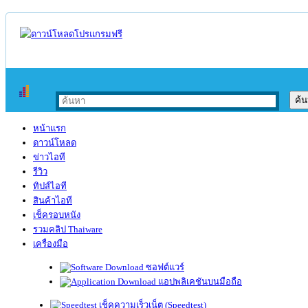
หน้าแรก
ดาวน์โหลด
ข่าวไอที
รีวิว
ทิปส์ไอที
สินค้าไอที
เช็ครอบหนัง
รวมคลิป Thaiware
เครื่องมือ
ซอฟต์แวร์
แอปพลิเคชันบนมือถือ
เช็คความเร็วเน็ต (Speedtest)