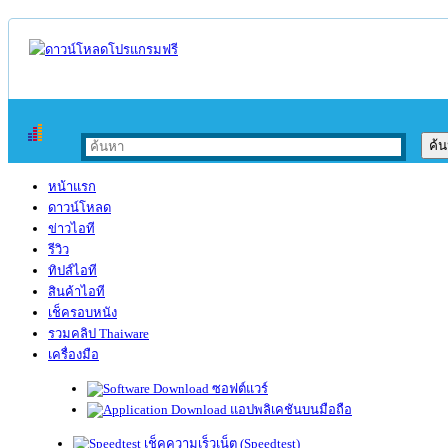
หน้าแรก
ดาวน์โหลด
ข่าวไอที
รีวิว
ทิปส์ไอที
สินค้าไอที
เช็ครอบหนัง
รวมคลิป Thaiware
เครื่องมือ
ซอฟต์แวร์
แอปพลิเคชันบนมือถือ
เช็คความเร็วเน็ต (Speedtest)