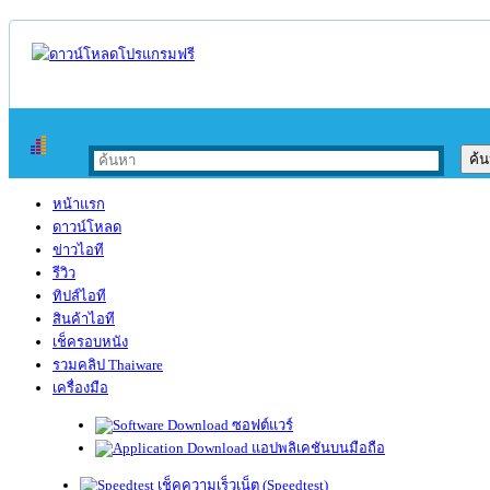
หน้าแรก
ดาวน์โหลด
ข่าวไอที
รีวิว
ทิปส์ไอที
สินค้าไอที
เช็ครอบหนัง
รวมคลิป Thaiware
เครื่องมือ
ซอฟต์แวร์
แอปพลิเคชันบนมือถือ
เช็คความเร็วเน็ต (Speedtest)