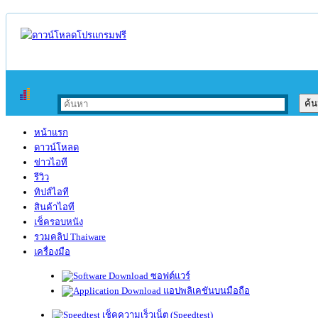
หน้าแรก
ดาวน์โหลด
ข่าวไอที
รีวิว
ทิปส์ไอที
สินค้าไอที
เช็ครอบหนัง
รวมคลิป Thaiware
เครื่องมือ
ซอฟต์แวร์
แอปพลิเคชันบนมือถือ
เช็คความเร็วเน็ต (Speedtest)